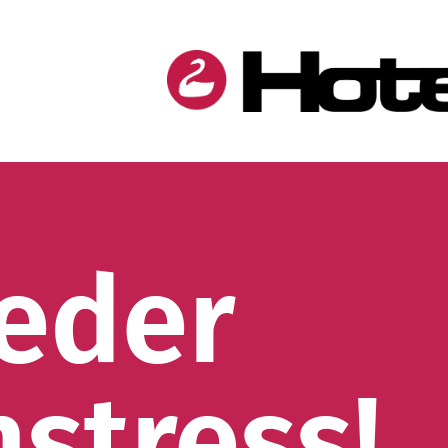
ieder
nstress!