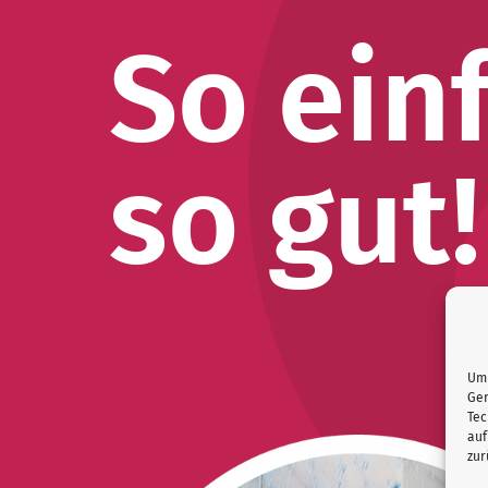
So ein
so gut!
Um 
Ger
Tec
auf
zur