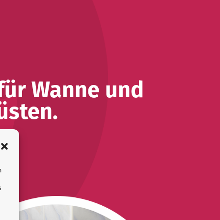
 für Wanne und
üsten.
m
s