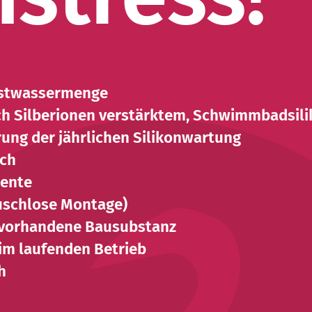
Restwassermenge
ch Silberionen verstärktem, Schwimmbadsil
rung der jährlichen Silikonwartung
ich
mente
̈uschlose Montage)
f vorhandene Bausubstanz
im laufenden Betrieb
h