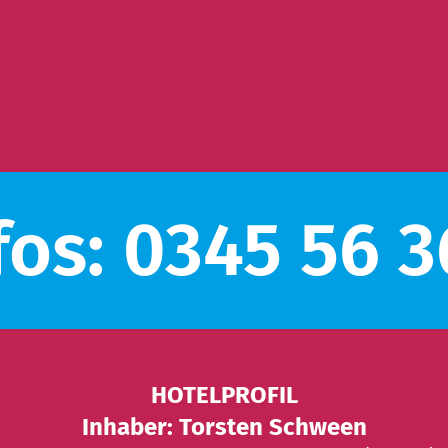
fos: 0345 56 
HOTELPROFIL
Inhaber: Torsten Schween